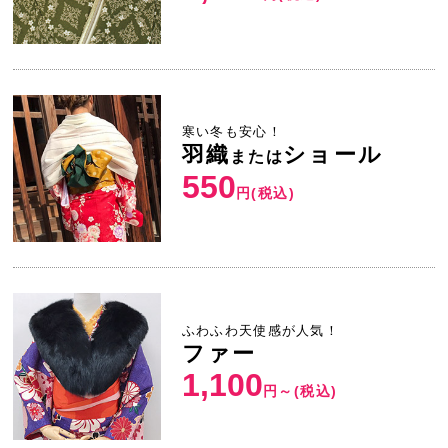
寒い冬も安心！
羽織
ショール
または
550
円(税込)
ふわふわ天使感が人気！
ファー
1,100
円～(税込)