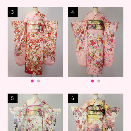
3
4
5
6