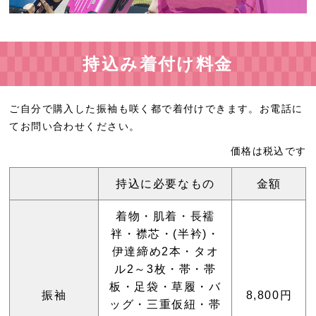
持込み着付け料金
ご自分で購入した振袖も咲く都で着付けできます。お電話に
てお問い合わせください。
価格は税込です
持込に必要なもの
金額
着物・肌着・長襦
袢・襟芯・(半衿)・
伊達締め2本・タオ
ル2～3枚・帯・帯
板・足袋・草履・バ
振袖
8,800円
ッグ・三重仮紐・帯