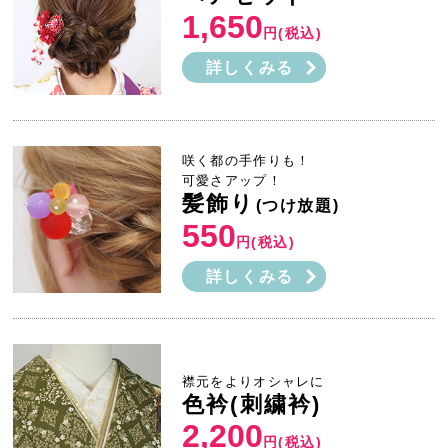
1,650
円(税込)
詳しくみる
咲く都の手作りも！
可愛さアップ！
髪飾り
(つけ放題)
550
円(税込)
詳しくみる
襟元をよりオシャレに
色衿(刺繍衿)
2,200
円(税込)