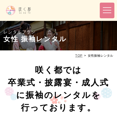
toggl
navig
レンタルプラン
女性 振袖レンタル
TOP
>
女性振袖レンタル
咲く都では
卒業式・披露宴・成人式
に振袖のレンタルを
行っております。