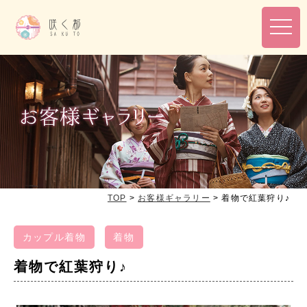
toggl
navig
TOP
>
お客様ギャラリー
>
着物で紅葉狩り♪
カップル着物
着物
着物で紅葉狩り♪