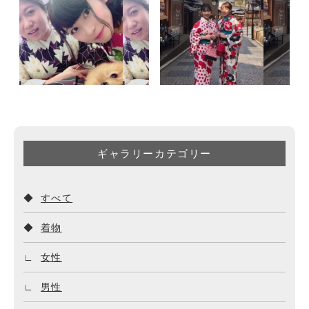
ギャラリーカテゴリー
すべて
着物
女性
男性