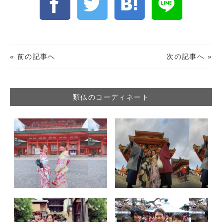
« 前の記事へ
次の記事へ »
類似のコーディネート