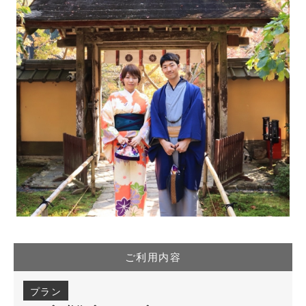
ご利用内容
プラン