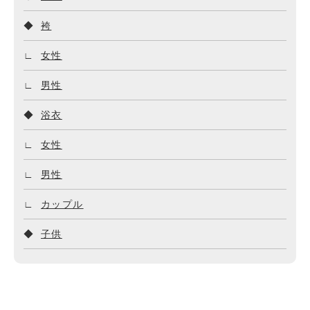
袴
女性
男性
浴衣
女性
男性
カップル
子供