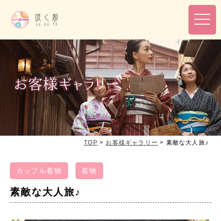
toggl
navig
TOP
>
お客様ギャラリー
>
素敵な大人旅♪
カップル着物
着物
素敵な大人旅♪