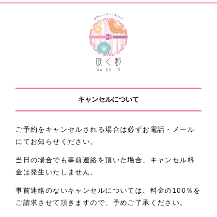
キャンセルについて
ご予約をキャンセルされる場合は必ずお電話・メール
にてお知らせください。
当日の場合でも事前連絡を頂いた場合、キャンセル料
金は発生いたしません。
事前連絡のないキャンセルについては、料金の100％を
ご請求させて頂きますので、予めご了承ください。