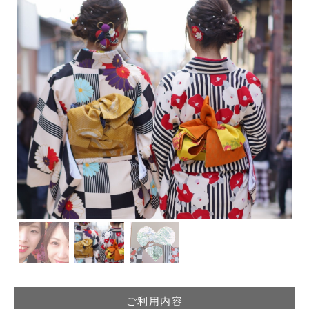
ご利用内容