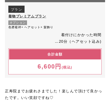
プラン
着物プレミアムプラン
オプション
色襟襦袢
ヘアセット
髪飾り
着付けにかかった時間
…20分（ヘアセット込み)
合計金額
6,600円
(税込)
正寿院までお疲れさまでした！楽しんで頂けて良かっ
たです。いい笑顔ですね♡