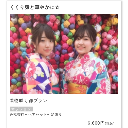
くくり猿と華やかに☆
着物咲く都プラン
オプション
色襟襦袢
ヘアセット
髪飾り
6,600円
(税込)