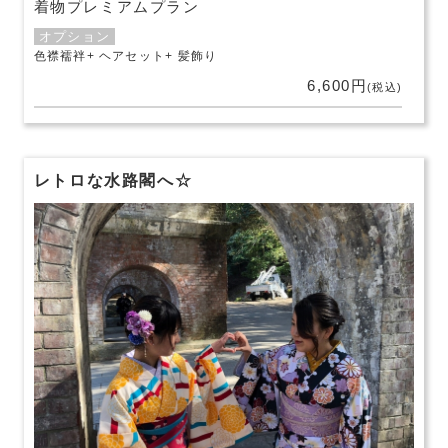
着物プレミアムプラン
オプション
色襟襦袢
ヘアセット
髪飾り
6,600円
(税込)
レトロな水路閣へ☆