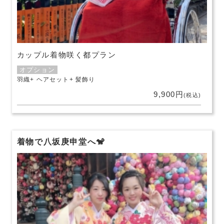
カップル着物咲く都プラン
オプション
羽織
ヘアセット
髪飾り
9,900円
(税込)
着物で八坂庚申堂へ🐒