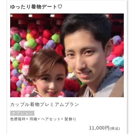
ゆったり着物デート♡
カップル着物プレミアムプラン
オプション
色襟襦袢
羽織
ヘアセット
髪飾り
11,000円
(税込)