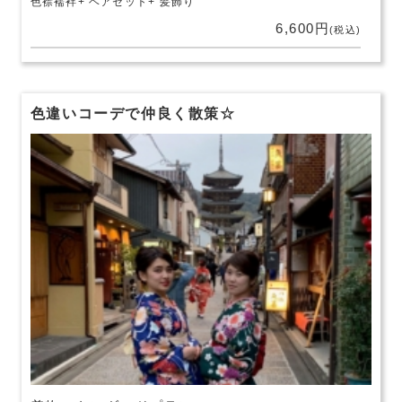
色襟襦袢
ヘアセット
髪飾り
6,600円
(税込)
色違いコーデで仲良く散策☆