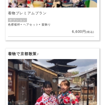
着物プレミアムプラン
オプション
色襟襦袢
ヘアセット
髪飾り
6,600円
(税込)
着物で京都散策♪