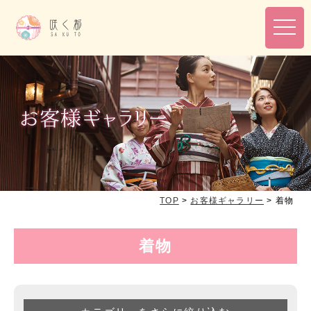
toggl
navig
TOP
>
お客様ギャラリー
>
着物
着物