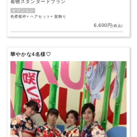
着物スタンダードプラン
オプション
色襟襦袢
ヘアセット
髪飾り
6,600円
(税込)
華やかな4名様♡