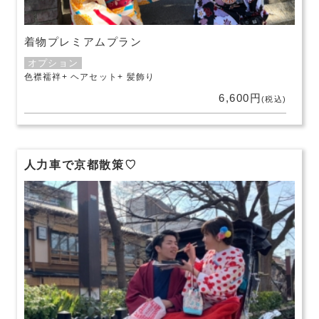
着物プレミアムプラン
オプション
色襟襦袢
ヘアセット
髪飾り
6,600円
(税込)
人力車で京都散策♡