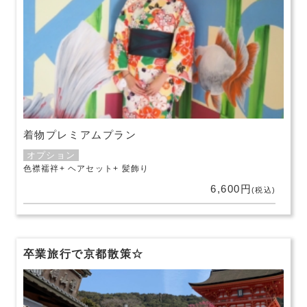
着物プレミアムプラン
オプション
色襟襦袢
ヘアセット
髪飾り
6,600円
(税込)
卒業旅行で京都散策☆