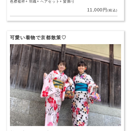
色襟襦袢
羽織
ヘアセット
髪飾り
11,000円
(税込)
可愛い着物で京都散策♡