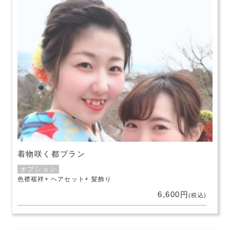
着物咲く都プラン
オプション
色襟襦袢
ヘアセット
髪飾り
6,600円
(税込)