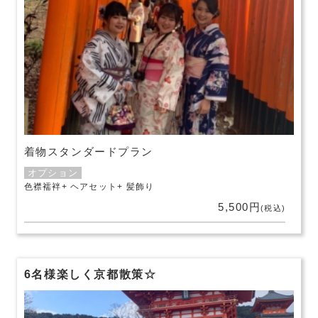
着物スタンダードプラン
オプション
色襟襦袢
ヘアセット
髪飾り
5,500円
(税込)
6名様楽しく京都散策☆