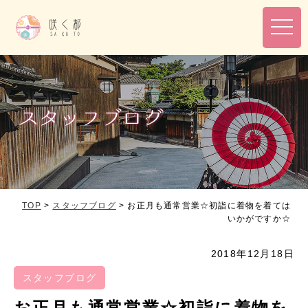
toggl
navig
TOP
>
スタッフブログ
>
お正月も通常営業☆初詣に着物を着ては
いかがですか☆
2018年12月18日
スタッフブログ
お正月も通常営業☆初詣に着物を