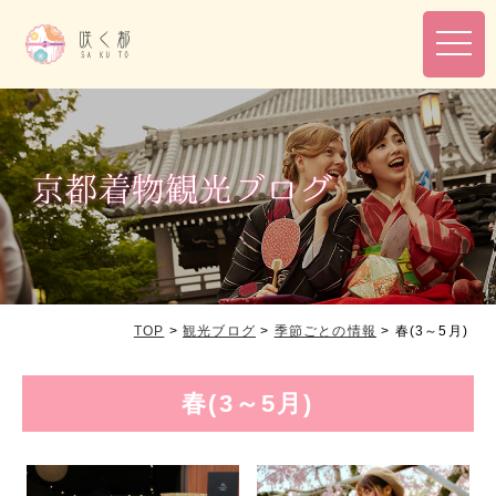
toggl
navig
TOP
>
観光ブログ
>
季節ごとの情報
>
春(3～5月)
春(3～5月)