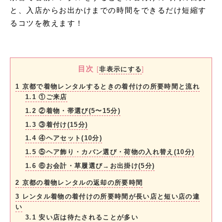
と、入店からお出かけまでの時間をできるだけ短縮す
るコツを教えます！
目次
[
非表示にする
]
1
京都で着物レンタルするときの着付けの所要時間と流れ
1.1
①ご来店
1.2
②着物・帯選び(5〜15分)
1.3
③着付け(15分)
1.4
④ヘアセット(10分)
1.5
⑤ヘア飾り・カバン選び・荷物の入れ替え(10分)
1.6
⑥お会計・草履選び→お出掛け(5分)
2
京都の着物レンタルの返却の所要時間
3
レンタル着物の着付けの所要時間が長い店と短い店の違
い
3.1
安い店は待たされることが多い