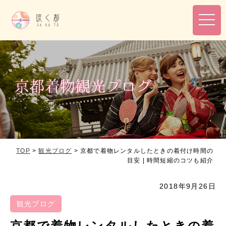
toggl
navig
TOP
>
観光ブログ
>
京都で着物レンタルしたときの着付け時間の
目安 | 時間短縮のコツも紹介
2018年9月26日
観光ブログ
京都で着物レンタルしたときの着