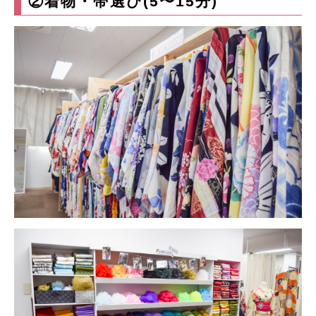
②着物・帯選び(5〜15分)