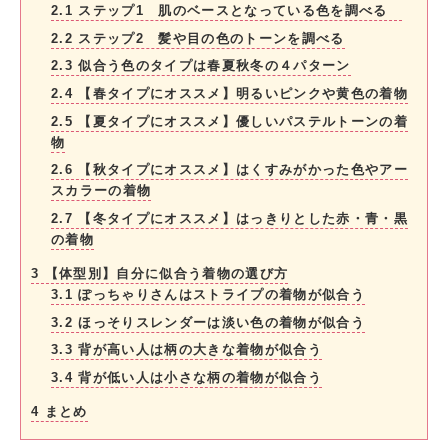
2.1
ステップ1 肌のベースとなっている色を調べる
2.2
ステップ2 髪や目の色のトーンを調べる
2.3
似合う色のタイプは春夏秋冬の４パターン
2.4
【春タイプにオススメ】明るいピンクや黄色の着物
2.5
【夏タイプにオススメ】優しいパステルトーンの着
物
2.6
【秋タイプにオススメ】はくすみがかった色やアー
スカラーの着物
2.7
【冬タイプにオススメ】はっきりとした赤・青・黒
の着物
3
【体型別】自分に似合う着物の選び方
3.1
ぽっちゃりさんはストライプの着物が似合う
3.2
ほっそりスレンダーは淡い色の着物が似合う
3.3
背が高い人は柄の大きな着物が似合う
3.4
背が低い人は小さな柄の着物が似合う
4
まとめ