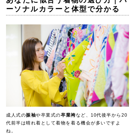
ーソナルカラーと体型で分かる
成人式の
振袖
や卒業式の
卒業袴
など、10代後半から20
代前半は晴れ着として着物を着る機会が多いですよ
ね。