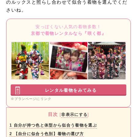
のルックスと照らし合わせて似合う着物を選んでくだ
さいね。
安っぽくない人気の着物多数！
京都で着物レンタルなら『咲く都』
レンタル着物をみてみる
※プランページにリンク
目次
[
非表示にする
]
1
自分が持つ色と体型から似合う着物を選ぶ
2
【自分に似合う色別】着物の選び方