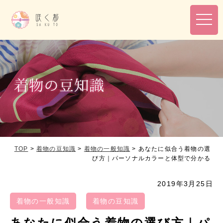
toggl
navig
TOP
>
着物の豆知識
>
着物の一般知識
>
あなたに似合う着物の選
び方｜パーソナルカラーと体型で分かる
2019年3月25日
着物の一般知識
着物の豆知識
あなたに似合う着物の選び方｜パ